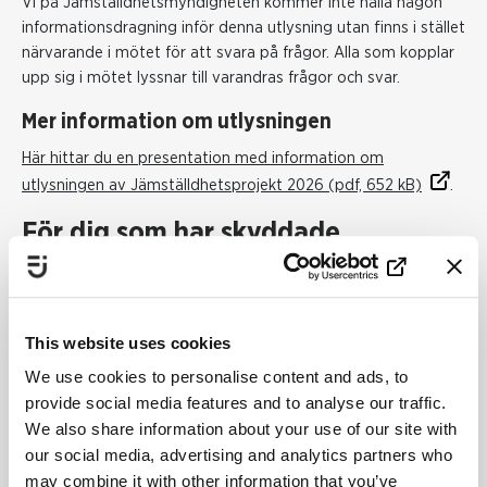
Vi på Jämställdhetsmyndigheten kommer inte hålla någon
informationsdragning inför denna utlysning utan finns i stället
närvarande i mötet för att svara på frågor. Alla som kopplar
upp sig i mötet lyssnar till varandras frågor och svar.
Mer information om utlysningen
Här hittar du en presentation med information om
utlysningen av Jämställdhetsprojekt 2026 (pdf, 652 kB)
.
För dig som har skyddade
personuppgifter
Ring oss på
031-3929 000
och be om att få prata med
myndighetens registrator. Säg att det gäller skyddade
This website uses cookies
personuppgifter.
We use cookies to personalise content and ads, to
provide social media features and to analyse our traffic.
Publiceringsdatum:
27 januari 2026
We also share information about your use of our site with
Senast uppdaterad:
30 januari 2026
our social media, advertising and analytics partners who
may combine it with other information that you’ve