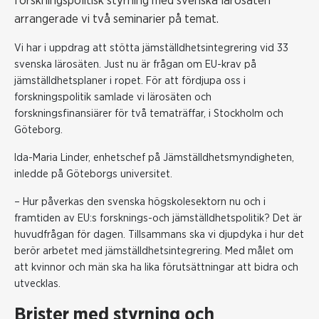
forskningspolitisk styrning med svenska lärosäten
arrangerade vi två seminarier på temat.
Vi har i uppdrag att stötta jämställdhetsintegrering vid 33
svenska lärosäten. Just nu är frågan om EU-krav på
jämställdhetsplaner i ropet. För att fördjupa oss i
forskningspolitik samlade vi lärosäten och
forskningsfinansiärer för två tematräffar, i Stockholm och
Göteborg.
Ida-Maria Linder, enhetschef på Jämställdhetsmyndigheten,
inledde på Göteborgs universitet.
– Hur påverkas den svenska högskolesektorn nu och i
framtiden av EU:s forsknings-och jämställdhetspolitik? Det är
huvudfrågan för dagen. Tillsammans ska vi djupdyka i hur det
berör arbetet med jämställdhetsintegrering. Med målet om
att kvinnor och män ska ha lika förutsättningar att bidra och
utvecklas.
Brister med styrning och