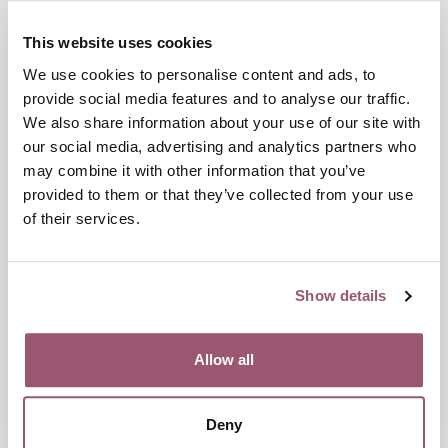
ansökan och bedömning.
Projekt som integrerar kön och genusperspektiv i
This website uses cookies
forskningens- och innovationens innehåll kan kopplas till
We use cookies to personalise content and ads, to
samhällsutmaningar och resultaten bli relevanta för en bred
provide social media features and to analyse our traffic.
samhällsgrupp. Hon lyfter vikten av att ha högt ställda krav
We also share information about your use of our site with
men att det är en balansgång att inte göra det för svårt.
our social media, advertising and analytics partners who
may combine it with other information that you’ve
– Det finns signaler om att kraven rörande 'Gender Equality
provided to them or that they’ve collected from your use
Plans' kan komma att lättas en aning men i det stora hela
gäller majoriteten av kraven för dessa planer i de fortsatta
of their services.
arbetsprogrammen. Även om kraven lättas en del och det
kan vara ett tecken på backlash för jämställdhetsfrågorna
inom EU, kan det också finnas skäl att anta att Europa
Show details
kommer att kraftsamla för att driva frågan framåt i
kommande ramprogram, inte minst mot bakgrund av
situationen i USA kring dessa frågor.
Allow all
Effekter av forskningspolitiken i
Deny
USA