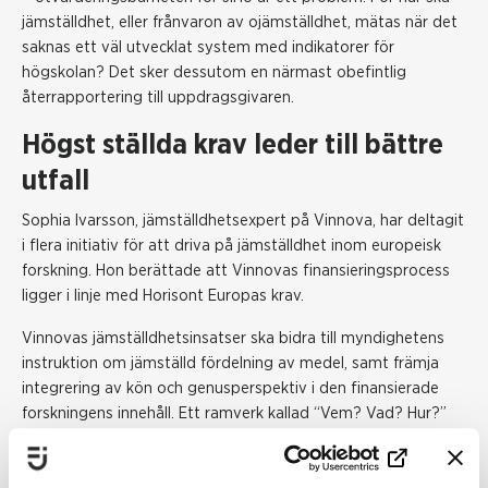
jämställdhet, eller frånvaron av ojämställdhet, mätas när det
saknas ett väl utvecklat system med indikatorer för
högskolan? Det sker dessutom en närmast obefintlig
återrapportering till uppdragsgivaren.
Högst ställda krav leder till bättre
utfall
Sophia Ivarsson, jämställdhetsexpert på Vinnova, har deltagit
i flera initiativ för att driva på jämställdhet inom europeisk
forskning. Hon berättade att Vinnovas finansieringsprocess
ligger i linje med Horisont Europas krav.
Vinnovas jämställdhetsinsatser ska bidra till myndighetens
instruktion om jämställd fördelning av medel, samt främja
integrering av kön och genusperspektiv i den finansierade
forskningens innehåll. Ett ramverk kallad “Vem? Vad? Hur?”
har etablerats där jämställdhets- och genusaspekter
integrerats genom hela finansieringsprocessen från utlysning,