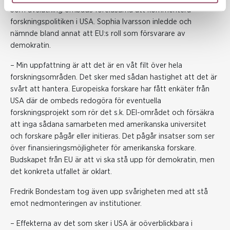
Som avslutning ombads föreläsarna att kommentera
forskningspolitiken i USA. Sophia Ivarsson inledde och
nämnde bland annat att EU:s roll som försvarare av
demokratin.
– Min uppfattning är att det är en våt filt över hela
forskningsområden. Det sker med sådan hastighet att det är
svårt att hantera. Europeiska forskare har fått enkäter från
USA där de ombeds redogöra för eventuella
forskningsprojekt som rör det s.k. DEI-området och försäkra
att inga sådana samarbeten med amerikanska universitet
och forskare pågår eller initieras. Det pågår insatser som ser
över finansieringsmöjligheter för amerikanska forskare.
Budskapet från EU är att vi ska stå upp för demokratin, men
det konkreta utfallet är oklart.
Fredrik Bondestam tog även upp svårigheten med att stå
emot nedmonteringen av institutioner.
– Effekterna av det som sker i USA är oöverblickbara i