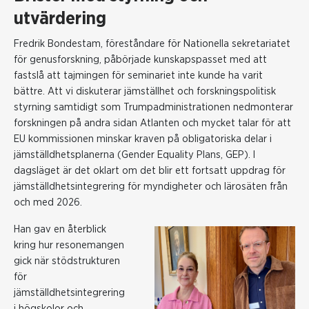
utvärdering
Fredrik Bondestam, föreståndare för Nationella sekretariatet
för genusforskning, påbörjade kunskapspasset med att
fastslå att tajmingen för seminariet inte kunde ha varit
bättre. Att vi diskuterar jämställhet och forskningspolitisk
styrning samtidigt som Trumpadministrationen nedmonterar
forskningen på andra sidan Atlanten och mycket talar för att
EU kommissionen minskar kraven på obligatoriska delar i
jämställdhetsplanerna (Gender Equality Plans, GEP). I
dagsläget är det oklart om det blir ett fortsatt uppdrag för
jämställdhetsintegrering för myndigheter och lärosäten från
och med 2026.
Han gav en återblick
kring hur resonemangen
gick när stödstrukturen
för
jämställdhetsintegrering
i högskolor och