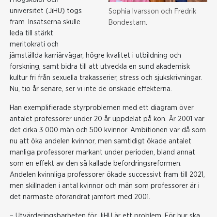
universitet (JiHU) togs
Sophia Ivarsson och Fredrik
fram. Insatserna skulle
Bondestam.
leda till stärkt
meritokrati och
jämställda karriärvägar, högre kvalitet i utbildning och
forskning, samt bidra till att utveckla en sund akademisk
kultur fri från sexuella trakasserier, stress och sjukskrivningar.
Nu, tio år senare, ser vi inte de önskade effekterna.
Han exemplifierade styrproblemen med ett diagram över
antalet professorer under 20 år uppdelat på kön. År 2001 var
det cirka 3 000 män och 500 kvinnor. Ambitionen var då som
nu att öka andelen kvinnor, men samtidigt ökade antalet
manliga professorer markant under perioden, bland annat
som en effekt av den så kallade befordringsreformen.
Andelen kvinnliga professorer ökade successivt fram till 2021,
men skillnaden i antal kvinnor och män som professorer är i
det närmaste oförändrat jämfört med 2001.
– Utvärderingsbarheten för JiHU är ett problem. För hur ska