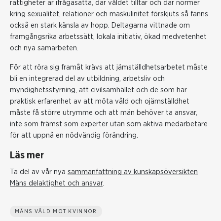
rättigheter är ifrågasatta, där våldet tilltar och där normer
kring sexualitet, relationer och maskulinitet förskjuts så fanns
också en stark känsla av hopp. Deltagarna vittnade om
framgångsrika arbetssätt, lokala initiativ, ökad medvetenhet
och nya samarbeten.
För att röra sig framåt krävs att jämställdhetsarbetet måste
bli en integrerad del av utbildning, arbetsliv och
myndighetsstyrning, att civilsamhället och de som har
praktisk erfarenhet av att möta våld och ojämställdhet
måste få större utrymme och att män behöver ta ansvar,
inte som främst som experter utan som aktiva medarbetare
för att uppnå en nödvändig förändring.
Läs mer
Ta del av vår nya
sammanfattning av kunskapsöversikten
Mäns delaktighet och ansvar
.
MÄNS VÅLD MOT KVINNOR