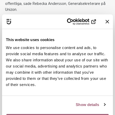
offentliga, sade Rebecka Andersson, Generalsekreterare på
Unizon.
Gruppen lyfte också behovet av obligatoriska moment inom
utbildningar, särskilt för yrkesgrupper som möter våld i sin
vardag, som polisen. En mer strukturell ansats efterfrågades,
såsom checklistor och tydligare arbetsgivaransvar för
This website uses cookies
våldspreventivt arbete.
We use cookies to personalise content and ads, to
Tydligare styrning och
provide social media features and to analyse our traffic.
We also share information about your use of our site with
kommunikation
our social media, advertising and analytics partners who
may combine it with other information that you’ve
Ett centralt tema under dagen var kommunikation. Vikten av
provided to them or that they’ve collected from your use
att prata om jämställdhetens vinster – inte bara för kvinnor,
utan också för män. Ett jämställt samhälle leder till bättre
of their services.
hälsa, starkare relationer, minskat våld och närmare band till
sina barn. Det finns också tydliga affärsmässiga vinster, då
företag som arbetar med jämställdhet ofta är mer
Show details
lönsamma.