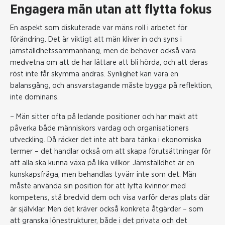
Engagera män utan att flytta fokus
En aspekt som diskuterade var mäns roll i arbetet för
förändring. Det är viktigt att män kliver in och syns i
jämställdhetssammanhang, men de behöver också vara
medvetna om att de har lättare att bli hörda, och att deras
röst inte får skymma andras. Synlighet kan vara en
balansgång, och ansvarstagande måste bygga på reflektion,
inte dominans.
– Män sitter ofta på ledande positioner och har makt att
påverka både människors vardag och organisationers
utveckling. Då räcker det inte att bara tänka i ekonomiska
termer – det handlar också om att skapa förutsättningar för
att alla ska kunna växa på lika villkor. Jämställdhet är en
kunskapsfråga, men behandlas tyvärr inte som det. Män
måste använda sin position för att lyfta kvinnor med
kompetens, stå bredvid dem och visa varför deras plats där
är självklar. Men det kräver också konkreta åtgärder – som
att granska lönestrukturer, både i det privata och det