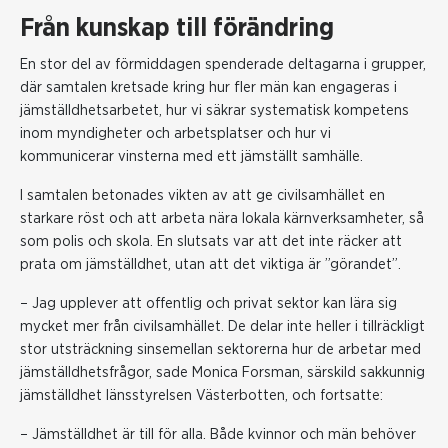
Från kunskap till förändring
En stor del av förmiddagen spenderade deltagarna i grupper,
där samtalen kretsade kring hur fler män kan engageras i
jämställdhetsarbetet, hur vi säkrar systematisk kompetens
inom myndigheter och arbetsplatser och hur vi
kommunicerar vinsterna med ett jämställt samhälle.
I samtalen betonades vikten av att ge civilsamhället en
starkare röst och att arbeta nära lokala kärnverksamheter, så
som polis och skola. En slutsats var att det inte räcker att
prata om jämställdhet, utan att det viktiga är ”görandet”.
– Jag upplever att offentlig och privat sektor kan lära sig
mycket mer från civilsamhället. De delar inte heller i tillräckligt
stor utsträckning sinsemellan sektorerna hur de arbetar med
jämställdhetsfrågor, sade Monica Forsman, särskild sakkunnig
jämställdhet länsstyrelsen Västerbotten, och fortsatte:
– Jämställdhet är till för alla. Både kvinnor och män behöver