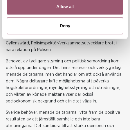
– Män mår också bättre av att vara jämställda. Vi ser att
Allow all
psykisk ohälsa är en riskhöjande faktor, och kan vi hjälpa fler
till att må bättre så är det till fördel för alla i samhället. Sen är
det viktigt för män i ledande positioner att förstå att man är
Deny
kulturbärare. Hur man uttrycker sig och agerar är viktiga
signalvärden för hur det ser ut i en organisation, sade Erika
Gyllenswärd, Polisinspektör/verksamhetsutvecklare brott i
nära relation på Polisen
Behovet av tydligare styrning och politisk samordning kom
också upp under dagen. Det finns resurser och verktyg idag,
menade deltagarna, men det handlar om att också använda
dem. Några deltagare lyfte möjligheterna att påverka
högskoleförordningar, myndighetsstyrning och utredningar,
och vikten av könade maktanalyser där också
socioekonomisk bakgrund och etnicitet vägs in.
Sverige behöver, menade deltagarna, lyfta fram de positiva
resultaten av ett jämställt samhälle och inte bara
utmaningarna. Det kan bidra till att stärka opinionen och