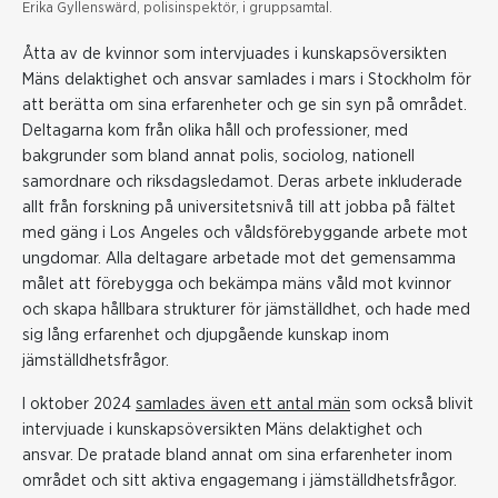
Erika Gyllenswärd, polisinspektör, i gruppsamtal.
Åtta av de kvinnor som intervjuades i kunskapsöversikten
Mäns delaktighet och ansvar samlades i mars i Stockholm för
att berätta om sina erfarenheter och ge sin syn på området.
Deltagarna kom från olika håll och professioner, med
bakgrunder som bland annat polis, sociolog, nationell
samordnare och riksdagsledamot. Deras arbete inkluderade
allt från forskning på universitetsnivå till att jobba på fältet
med gäng i Los Angeles och våldsförebyggande arbete mot
ungdomar. Alla deltagare arbetade mot det gemensamma
målet att förebygga och bekämpa mäns våld mot kvinnor
och skapa hållbara strukturer för jämställdhet, och hade med
sig lång erfarenhet och djupgående kunskap inom
jämställdhetsfrågor.
I oktober 2024
samlades även ett antal män
som också blivit
intervjuade i kunskapsöversikten Mäns delaktighet och
ansvar. De pratade bland annat om sina erfarenheter inom
området och sitt aktiva engagemang i jämställdhetsfrågor.