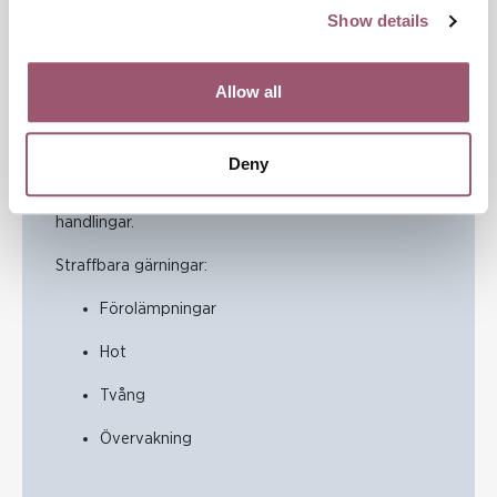
Show details
Psykiskt våld enligt 4 kap. 7 b § BrB: kränkningar i
form av beskyllning, nedsättande uttalande,
förödmjukande beteende, otillbörligt hot, otillbörligt
Allow all
tvång eller otillbörlig övervakning.
Det handlar om
upprepade
beteenden som syftar
Deny
till att
allvarligt skada självkänsla
.
Det är viktigt att se
mönster
, inte enskilda
handlingar.
Straffbara gärningar:
Förolämpningar
Hot
Tvång
Övervakning