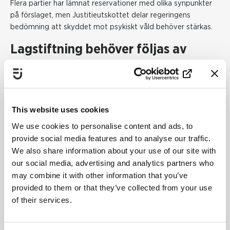
Flera partier har lämnat reservationer med
olika
synpunkter
på förslaget, men Justitieutskottet delar regeringens
bedömning att skyddet mot psykiskt våld behöver stärkas.
Lagstiftning behöver följas av
kunskap
För att lagen ska få genomslag krävs också kunskap och
kompetens hos berörda aktörer.
This website uses cookies
– Lagstiftning är en viktig förutsättning, men det krävs också
We use cookies to personalise content and ads, to
utbildning och kunskap för att lagen ska kunna användas i
provide social media features and to analyse our traffic.
praktiken. Det ökar möjligheterna för utsatta att få det stöd
We also share information about your use of our site with
och skydd de har rätt till, säger
Lena Axelsson Örnerfors.
our social media, advertising and analytics partners who
Riksdagen väntas fatta beslut om att kriminalisera psykiskt
may combine it with other information that you’ve
våld
den
20 maj 2026.
provided to them or that they’ve collected from your use
of their services.
Fakta lag mot psykiskt våld