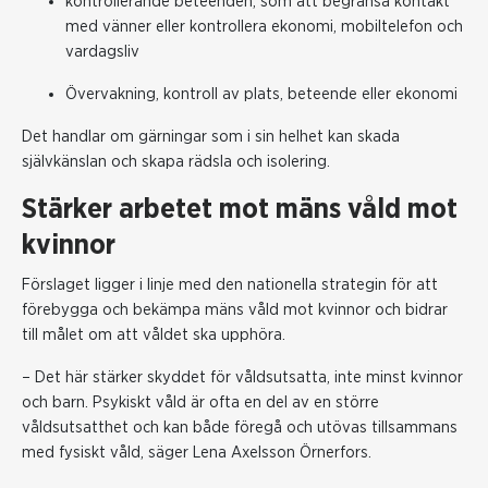
kontrollerande beteenden, som att begränsa kontakt
med vänner eller kontrollera ekonomi, mobiltelefon och
vardagsliv
Övervakning, kontroll av plats, beteende eller ekonomi
Det handlar om gärningar som i sin helhet kan skada
självkänslan och skapa rädsla och isolering.
Stärker arbetet mot mäns våld mot
kvinnor
Förslaget ligger i linje med den nationella strategin för att
förebygga och bekämpa mäns våld mot kvinnor och bidrar
till målet om att våldet ska upphöra.
– Det här stärker skyddet för våldsutsatta, inte minst kvinnor
och barn. Psykiskt våld är ofta en del av en större
våldsutsatthet och kan både föregå och
utövas tillsammans
med
fysiskt
våld, säger
Lena Axelsson Örnerfors.