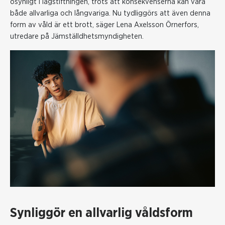
osynligt i lagstiftningen, trots att konsekvenserna kan vara
både allvarliga och långvariga. Nu tydliggörs att även denna
form av våld är ett brott, säger
Lena Axelsson Örnerfors,
utredare på Jämställdhetsmyndigheten.
Synliggör en allvarlig våldsform