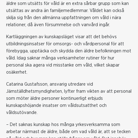
äldre som utsätts för våld är en extra sårbar grupp som kan
utsättas av andra än familjemedlemmar. Våldet kan också
skilja sig från den allmänna uppfattningen om våld i nära
relationer, då även försummelse och vanvård ingår.
Kartläggningen av kunskapsläget visar att det behövs
utbildningsinsatser för omsorgs- och vårdpersonal för att
förebygga, upptäcka och skydda den äldre befolkningen mot
våld. Idag saknar många verksamheter rutiner för hur
personal ska agera vid misstanke om våld, vilket skapar
osäkerhet.
Catarina Gustafsson, ansvarig utredare vid
Jämställdhetsmyndigheten, lyfter fram vikten av att personal
som möter äldre personer kontinuerligt erbjuds
kunskapshöjande insatser om våldsutsatthet och
våldsutövande.
– Det saknas kunskap hos många yrkesverksamma som
arbetar närmast de äldre, både om vad våld är, att se tecken