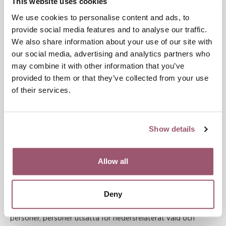
This website uses cookies
men bara 20 procent av alla över 65 års ålder omfattas av
äldreomsorg.
We use cookies to personalise content and ads, to
provide social media features and to analyse our traffic.
We also share information about your use of our site with
Mörkertalet är stort. De som har störst
our social media, advertising and analytics partners who
möjlighet att upptäcka våldet inom
may combine it with other information that you’ve
äldreomsorgen är omsorgspersonal, men
provided to them or that they’ve collected from your use
bara 20 procent av alla över 65 års ålder
of their services.
omfattas av äldreomsorg.
Show details
Eva-Maria Ambesjö, utredare vid Jämställdhetsmyndigheten,
slår fast att det är viktigt att tydliggöra att det skydd och
stöd som socialtjänsten erbjuder liksom att nationella
Allow all
telefonlinjer för stöd till våldsutsatta och våldsutövare även
riktar sig till äldre. Hon nämner de "tantjourer" som etableras
runt om i landet som viktiga våldsförebyggande aktörer.
Deny
Hon beskriver vikten av att informationsinsatser når hbtqi-
personer, personer utsatta för hedersrelaterat våld och