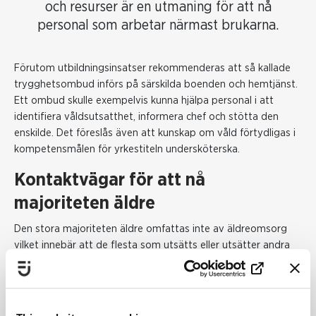
och resurser är en utmaning för att nå
personal som arbetar närmast brukarna.
Förutom utbildningsinsatser rekommenderas att så kallade
trygghetsombud införs på särskilda boenden och hemtjänst.
Ett ombud skulle exempelvis kunna hjälpa personal i att
identifiera våldsutsatthet, informera chef och stötta den
enskilde. Det föreslås även att kunskap om våld förtydligas i
kompetensmålen för yrkestiteln undersköterska.
Kontaktvägar för att nå
majoriteten äldre
Den stora majoriteten äldre omfattas inte av äldreomsorg
vilket innebär att de flesta som utsätts eller utsätter andra
för våld behöver få stöd på annat sätt.
– Mörkertalet är stort. De som har störst möjlighet att
upptäcka våldet inom äldreomsorgen är omsorgspersonal,