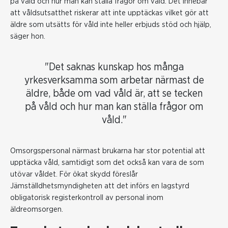
på våld och hur man kan ställa frågor om våld. Det innebär
att våldsutsatthet riskerar att inte upptäckas vilket gör att
äldre som utsätts för våld inte heller erbjuds stöd och hjälp,
säger hon.
"Det saknas kunskap hos många
yrkesverksamma som arbetar närmast de
äldre, både om vad våld är, att se tecken
på våld och hur man kan ställa frågor om
våld."
Omsorgspersonal närmast brukarna har stor potential att
upptäcka våld, samtidigt som det också kan vara de som
utövar våldet. För ökat skydd föreslår
Jämställdhetsmyndigheten att det införs en lagstyrd
obligatorisk registerkontroll av personal inom
äldreomsorgen.