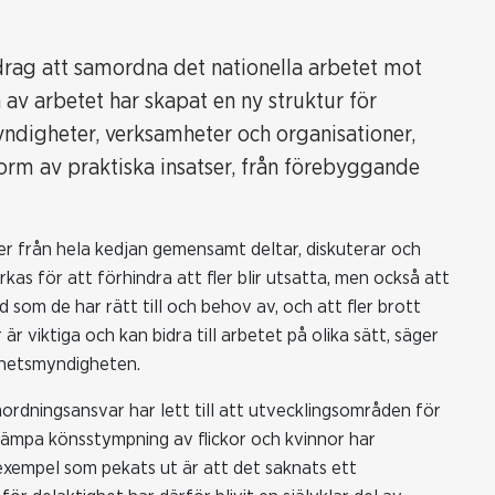
rag att samordna det nationella arbetet mot
v arbetet har skapat en ny struktur för
ndigheter, verksamheter och organisationer,
i form av praktiska insatser, från förebyggande
rer från hela kedjan gemensamt deltar, diskuterar och
kas för att förhindra att fler blir utsatta, men också att
 som de har rätt till och behov av, och att fler brott
 är viktiga och kan bidra till arbetet på olika sätt, säger
ldhetsmyndigheten.
rdningsansvar har lett till att utvecklingsområden för
ämpa könsstympning av flickor och kvinnor har
tt exempel som pekats ut är att det saknats ett