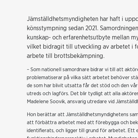
Jämställdhetsmyndigheten har haft i uppd
könsstympning sedan 2021. Samordningen a
kunskap- och erfarenhetsutbyte mellan my
vilket bidragit till utveckling av arbetet 
arbete till brottsbekämpning.
– Som nationell samordnare bidrar vi till att aktö
problematiserar på vilka sätt arbetet behöver stär
de som har blivit utsatta får det stöd och den vård
utreds och lagförs. Det blir tydligt att alla aktörer
Madelene Soovik, ansvarig utredare vid Jämstäl
Hon berättar att Jämställdhetsmyndighetens samo
att förbättra arbetet med att förebygga och bek
identifierats, och ligger till grund för arbetet. E