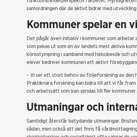
funktionshinderperspektiv i arbetet. Myndigheten f
samordningen där de aktivt bidrar med utvecklin
Kommuner spelar en vik
Det pågår även initiativ i kommuner som arbetar 
som pekas ut som en av landets mest aktiva komm
könsstympning i samband med hälsobesök och utv
elever bedriver kommunen ett aktivt förebyggan
– Vi ser ett stort behov av följeforskning av den
Praktiknära forskning kan bidra till att vi får f
och arbetssätt som kan spridas till fler kommuner.
Utmaningar och intern
Samtidigt återstår betydande utmaningar. Brist
sådan, men också att det finns få vårdmottagninga
skolsköterskor och socialtjänst ofta saknar de v