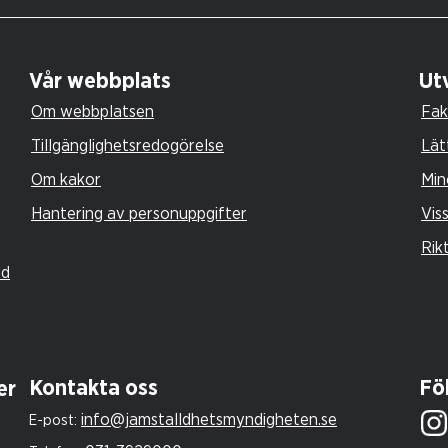
Vår webbplats
Utv
Om webbplatsen
Fak
Tillgänglighetsredogörelse
Lät
Om kakor
Min
Hantering av personuppgifter
Vis
Rik
ld
Kontakta oss
Föl
er
info@jamstalldhetsmyndigheten.se
E-post: