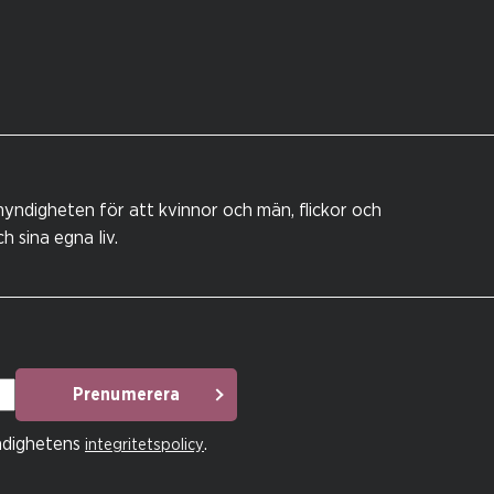
yndigheten för att kvinnor och män, flickor och
 sina egna liv.
Prenumerera
ndighetens
.
integritetspolicy