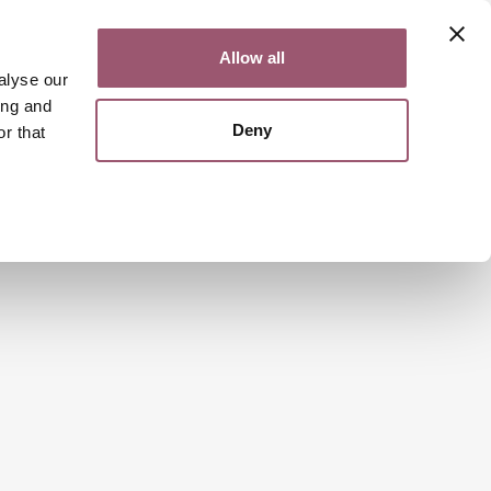
Kontakt
Lättläst
English
Allow all
alyse our
ing and
Deny
r that
Sök
Meny