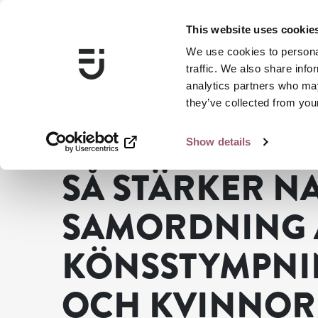
This website uses cookie
We use cookies to personal
traffic. We also share info
analytics partners who may
they’ve collected from your
Show details
...
Nyheter
Så stärker nationell samordning arbetet mo
SÅ STÄRKER N
SAMORDNING 
KÖNSSTYMPNIN
OCH KVINNOR