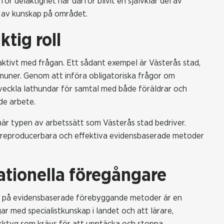
ör delaktighet har därför blivit en självklar del av
g av kunskap på området.
tig roll
aktivt med frågan. Ett sådant exempel är Västerås stad,
uner. Genom att införa obligatoriska frågor om
eckla lathundar för samtal med både föräldrar och
de arbete.
 här typen av arbetssätt som Västerås stad bedriver.
ram reproducerbara och effektiva evidensbaserade metoder
ationella föregångare
en på evidensbaserade förebyggande metoder är en
r med specialistkunskap i landet och att lärare,
erktyg som krävs för att upptäcka och stoppa