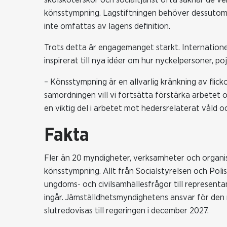
könsstympning. Lagstiftningen behöver dessutom 
inte omfattas av lagens definition.
Trots detta är engagemanget starkt. Internationel
inspirerat till nya idéer om hur nyckelpersoner, po
– Könsstympning är en allvarlig kränkning av flic
samordningen vill vi fortsätta förstärka arbetet 
en viktig del i arbetet mot hedersrelaterat våld o
Fakta
Fler än 20 myndigheter, verksamheter och organis
könsstympning. Allt från Socialstyrelsen och Poli
ungdoms- och civilsamhällesfrågor till representa
ingår. Jämställdhetsmyndighetens ansvar för den
slutredovisas till regeringen i december 2027.