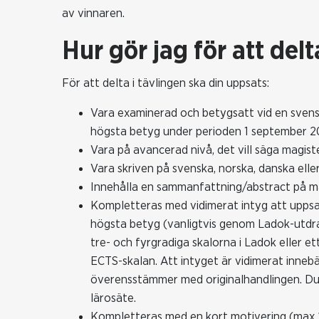
av vinnaren.
Hur gör jag för att delt
För att delta i tävlingen ska din uppsats:
Vara examinerad och betygsatt vid en svensk
högsta betyg under perioden 1 september 2
Vara på avancerad nivå, det vill säga magiste
Vara skriven på svenska, norska, danska elle
Innehålla en sammanfattning/abstract på ma
Kompletteras med vidimerat intyg att upps
högsta betyg (vanligtvis genom Ladok-utdra
tre- och fyrgradiga skalorna i Ladok eller et
ECTS-skalan. Att intyget är vidimerat inneb
överensstämmer med originalhandlingen. Du ka
lärosäte.
Kompletteras med en kort motivering (max 