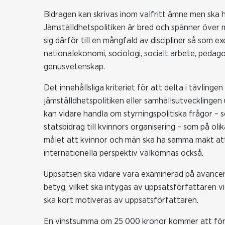
Bidragen kan skrivas inom valfritt ämne men ska ha 
Jämställdhetspolitiken är bred och spänner över 
sig därför till en mångfald av discipliner så som
nationalekonomi, sociologi, socialt arbete, pedag
genusvetenskap.
Det innehållsliga kriteriet för att delta i tävlinge
jämställdhetspolitiken eller samhällsutvecklingen
kan vidare handla om styrningspolitiska frågor – s
statsbidrag till kvinnors organisering – som på ol
målet att kvinnor och män ska ha samma makt att 
internationella perspektiv välkomnas också.
Uppsatsen ska vidare vara examinerad på avance
betyg, vilket ska intygas av uppsatsförfattaren vi
ska kort motiveras av uppsatsförfattaren.
En vinstsumma om 25 000 kronor kommer att fördel