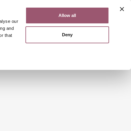
Kontakt
Lättläst
English
Allow all
alyse our
ing and
Deny
r that
Sök
Meny