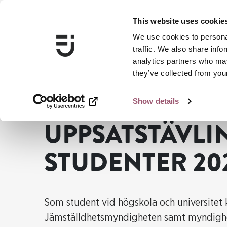
This website uses cookie
We use cookies to personal
traffic. We also share info
analytics partners who may
they’ve collected from your
Show details
...
Nyheter
Uppsatstävling för studenter 2023
UPPSATSTÄVLI
STUDENTER 20
Som student vid högskola och universitet 
Jämställdhetsmyndigheten samt myndighete