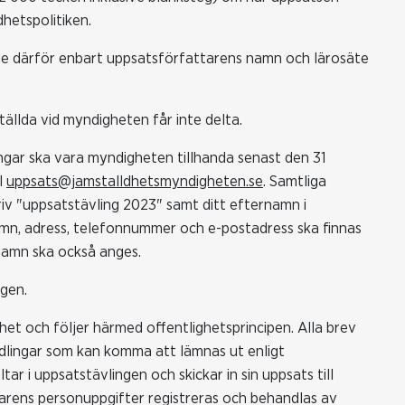
hetspolitiken.
e därför enbart uppsatsförfattarens namn och lärosäte
tällda vid myndigheten får inte delta.
ngar ska vara myndigheten tillhanda senast den 31
l
uppsats@jamstalldhetsmyndigheten.se
. Samtliga
riv "uppsatstävling 2023" samt ditt efternamn i
mn, adress, telefonnummer och e-postadress ska finnas
namn ska också anges.
agen.
et och följer härmed offentlighetsprincipen. Alla brev
ndlingar som kan komma att lämnas ut enligt
r i uppsatstävlingen och skickar in sin uppsats till
ivarens personuppgifter registreras och behandlas av