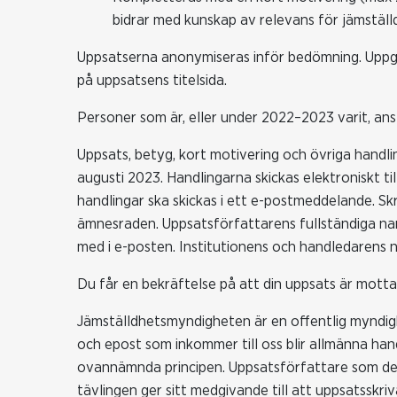
bidrar med kunskap av relevans för jämställd
Uppsatserna anonymiseras inför bedömning. Uppg
på uppsatsens titelsida.
Personer som är, eller under 2022–2023 varit, ans
Uppsats, betyg, kort motivering och övriga handli
augusti 2023. Handlingarna skickas elektroniskt til
handlingar ska skickas i ett e-postmeddelande. Sk
ämnesraden. Uppsatsförfattarens fullständiga na
med i e-posten. Institutionens och handledarens 
Du får en bekräftelse på att din uppsats är mott
Jämställdhetsmyndigheten är en offentlig myndigh
och epost som inkommer till oss blir allmänna ha
ovannämnda principen. Uppsatsförfattare som delta
tävlingen ger sitt medgivande till att uppsatsskr