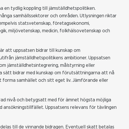
en tydlig koppling till jämställdhetspolitiken.
många samhällssektorer och områden. Utlysningen riktar
 exempelvis statsvetenskap, företagsekonomi,
ogik, miljövetenskap, medicin, folkhälsovetenskap och
n är att uppsatsen bidrar till kunskap om
 utifrån jämställdhetspolitikens ambitioner. Uppsatsen
om jämställdhetsintegrering, målstyrning eller
ika sätt bidrar med kunskap om förutsättningarna att nå
forma samhället och sitt eget liv. Jämförande eller
rad nivå och betygsatt med för ämnet högsta möjliga
d ansökningstillfället. Uppsatsens relevans för tävlingen
as till de vinnande bidragen. Eventuell skatt betalas