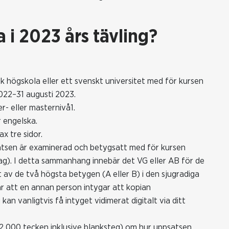
a i 2023 års tävling?
 högskola eller ett svenskt universitet med för kursen
022–31 augusti 2023.
r- eller masternivå1.
r engelska.
x tre sidor.
atsen är examinerad och betygsatt med för kursen
g). I detta sammanhang innebär det VG eller AB för de
t av de två högsta betygen (A eller B) i den sjugradiga
är att en annan person intygar att kopian
n vanligtvis få intyget vidimerat digitalt via ditt
2 000 tecken inklusive blanksteg) om hur uppsatsen