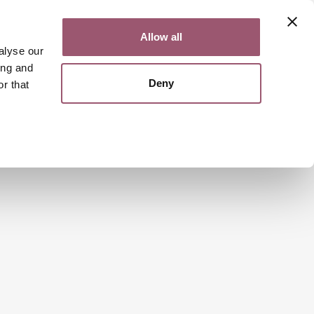
Kontakt
Lättläst
English
Allow all
alyse our
ing and
Deny
r that
Sök
Meny