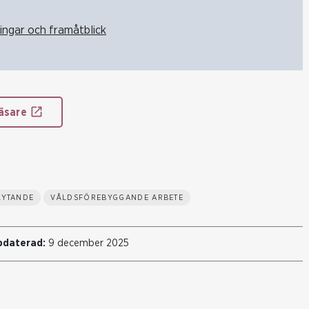
ringar och framåtblick
äsare
LYTANDE
VÅLDSFÖREBYGGANDE ARBETE
pdaterad:
9 december 2025