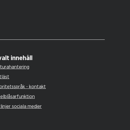
alt innehåll
turahantering
tläst
oritetsspråk - kontakt
selblåsarfunktion
tlinjer sociala medier