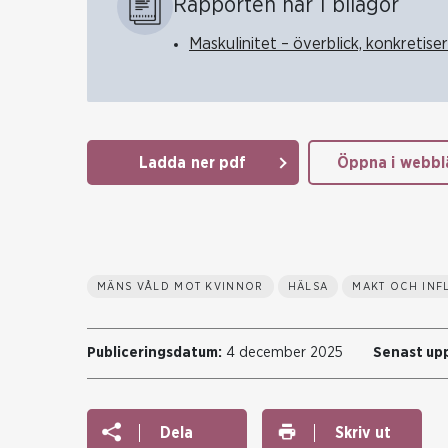
Rapporten har 1 bilagor
Maskulinitet – överblick, konkretise
Ladda ner pdf
Öppna i webbl
MÄNS VÅLD MOT KVINNOR
HÄLSA
MAKT OCH INF
Publiceringsdatum:
4 december 2025
Senast up
Dela
Skriv ut