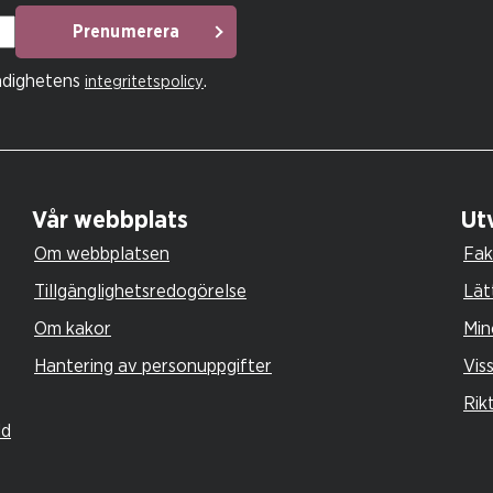
Prenumerera
ndighetens
.
integritetspolicy
Vår webbplats
Utv
Om webbplatsen
Fak
Tillgänglighetsredogörelse
Lät
Om kakor
Min
Hantering av personuppgifter
Vis
Rik
ld