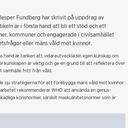
el Jesper Fundberg har skrivit på uppdrag av
eln är i första hand att bli ett stöd och ett
ioner, kommuner och engagerade i civilsamhället
tsfrågor eller mäns våld mot kvinnor.
ta hand är tanken att vidareutveckla sin egen kunskap om
ör kunskapen är viktig och ge en grund till att reflektera över
 samhälle fritt från våld.
de sju strategierna för att förebygga mäns våld mot kvinnor
de arbetet rekommenderar WHO att använda en genus­
skadliga könsnormer, särskilt maskulinitetsnormer som är