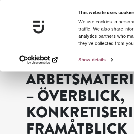
This website uses cookie
We use cookies to personal
traffic. We also share info
analytics partners who may
they’ve collected from your
Show details
...
Publikationer
Arbetsmaterial: Maskulinitet – överblic
ARBETSMATERI
– ÖVERBLICK,
KONKRETISER
FRAMÅTBLICK