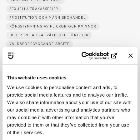
MÄNS VÅLD MOT KVINNOR
SEXUELLA TRAKASSERIER
PROSTITUTION OCH MÄNNISKOHANDEL
KÖNSSTYMPNING AV FLICKOR OCH KVINNOR
HEDERSRELATERAT VÅLD OCH FÖRTRYCK
VÅLDSFÖREBYGGANDE ARBETE
STATSBIDRAG
This website uses cookies
Publiceringsdatum:
24 februari 2026
We use cookies to personalise content and ads, to
Senast uppdaterad:
24 februari 2026
provide social media features and to analyse our traffic.
We also share information about your use of our site with
our social media, advertising and analytics partners who
Dela
may combine it with other information that you’ve
provided to them or that they’ve collected from your use
Skriv ut
of their services.