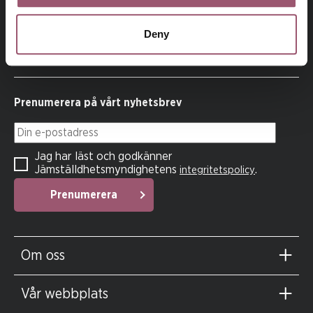
På uppdrag av regeringen arbetar
Jämställdhetsmyndigheten för att kvinnor och män, flickor
och pojkar ska ha samma makt att forma samhället och sina
Deny
egna liv.
Prenumerera på vårt nyhetsbrev
Din e-postadress
Jag har läst och godkänner
Jämställdhetsmyndighetens
.
integritetspolicy
Prenumerera
Om oss
Vår webbplats