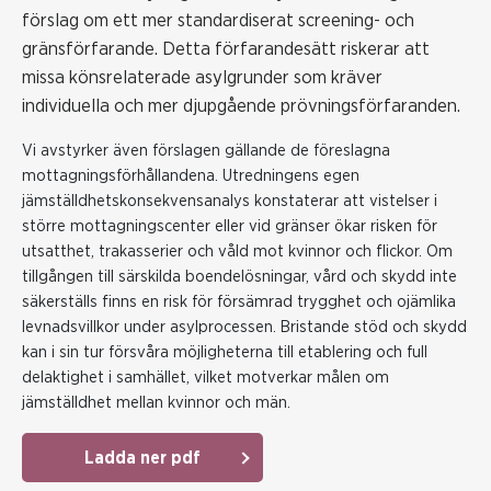
förslag om ett mer standardiserat screening- och
gränsförfarande. Detta förfarandesätt riskerar att
missa könsrelaterade asylgrunder som kräver
individuella och mer djupgående prövningsförfaranden.
Vi avstyrker även förslagen gällande de föreslagna
mottagningsförhållandena. Utredningens egen
jämställdhetskonsekvensanalys konstaterar att vistelser i
större mottagningscenter eller vid gränser ökar risken för
utsatthet, trakasserier och våld mot kvinnor och flickor. Om
tillgången till särskilda boendelösningar, vård och skydd inte
säkerställs finns en risk för försämrad trygghet och ojämlika
levnadsvillkor under asylprocessen. Bristande stöd och skydd
kan i sin tur försvåra möjligheterna till etablering och full
delaktighet i samhället, vilket motverkar målen om
jämställdhet mellan kvinnor och män.
Ladda ner pdf