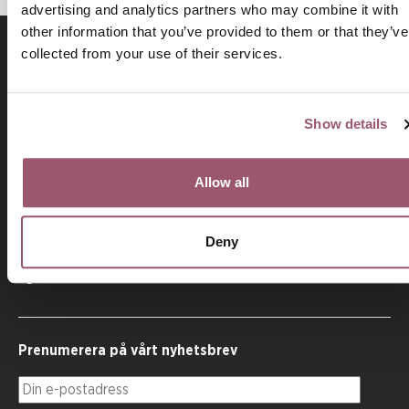
advertising and analytics partners who may combine it with
other information that you’ve provided to them or that they’ve
collected from your use of their services.
Show details
Allow all
På uppdrag av regeringen arbetar
Jämställdhetsmyndigheten för att kvinnor och män, flickor
Deny
och pojkar ska ha samma makt att forma samhället och sina
egna liv.
Prenumerera på vårt nyhetsbrev
Din e-postadress