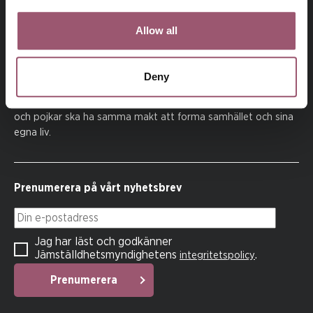
Allow all
Deny
På uppdrag av regeringen arbetar
Jämställdhetsmyndigheten för att kvinnor och män, flickor
och pojkar ska ha samma makt att forma samhället och sina
egna liv.
Prenumerera på vårt nyhetsbrev
Din e-postadress
Jag har läst och godkänner
Jämställdhetsmyndighetens
.
integritetspolicy
Prenumerera