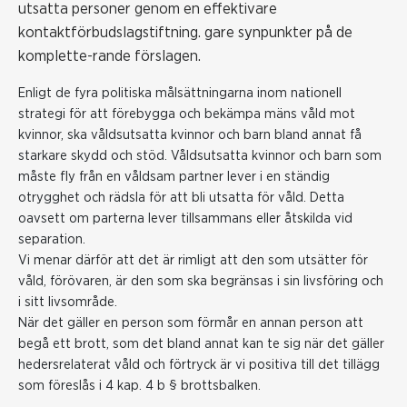
utsatta personer genom en effektivare
kontaktförbudslagstiftning. gare synpunkter på de
komplette-rande förslagen.
Enligt de fyra politiska målsättningarna inom nationell
strategi för att förebygga och bekämpa mäns våld mot
kvinnor, ska våldsutsatta kvinnor och barn bland annat få
starkare skydd och stöd. Våldsutsatta kvinnor och barn som
måste fly från en våldsam partner lever i en ständig
otrygghet och rädsla för att bli utsatta för våld. Detta
oavsett om parterna lever tillsammans eller åtskilda vid
separation.
Vi menar därför att det är rimligt att den som utsätter för
våld, förövaren, är den som ska begränsas i sin livsföring och
i sitt livsområde.
När det gäller en person som förmår en annan person att
begå ett brott, som det bland annat kan te sig när det gäller
hedersrelaterat våld och förtryck är vi positiva till det tillägg
som föreslås i 4 kap. 4 b § brottsbalken.