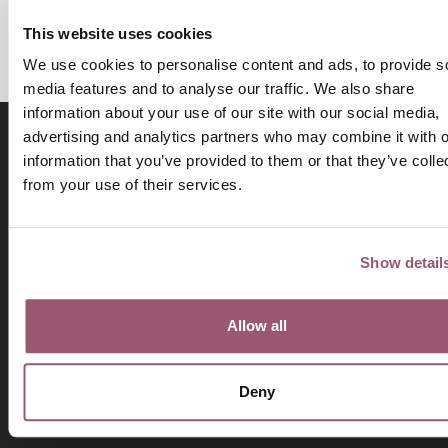
Skriv ut
This website uses cookies
We use cookies to personalise content and ads, to provide s
media features and to analyse our traffic. We also share
information about your use of our site with our social media,
advertising and analytics partners who may combine it with o
information that you’ve provided to them or that they’ve colle
from your use of their services.
Show detail
På uppdrag av regeringen arbetar
Allow all
Jämställdhetsmyndigheten för att kvinnor och män, flickor
och pojkar ska ha samma makt att forma samhället och sina
egna liv.
Deny