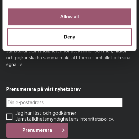
Allow all
Deny
På uppdrag av regeringen arbetar
Jämställdhetsmyndigheten för att kvinnor och män, flickor
och pojkar ska ha samma makt att forma samhället och sina
egna liv.
Prenumerera på vårt nyhetsbrev
Din e-postadress
Jag har läst och godkänner
Jämställdhetsmyndighetens
.
integritetspolicy
Prenumerera