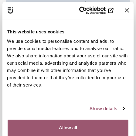
erfarenhet av kontakt med våldsutsatta män
This website uses cookies
Ladda ner pdf
We use cookies to personalise content and ads, to
provide social media features and to analyse our traffic.
We also share information about your use of our site with
Öppna i webbläsare
our social media, advertising and analytics partners who
may combine it with other information that you’ve
provided to them or that they’ve collected from your use
of their services.
VÅLDSFÖREBYGGANDE ARBETE
HEDERSRELATERAT VÅLD OCH FÖRTRYCK
Show details
Publiceringsdatum:
25 september 2025
Allow all
Senast uppdaterad:
2 oktober 2025