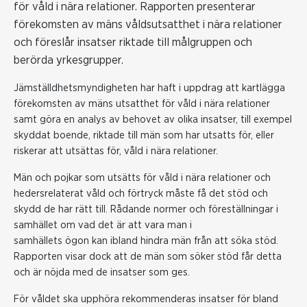
för våld i nära relationer. Rapporten presenterar
förekomsten av mäns våldsutsatthet i nära relationer
och föreslår insatser riktade till målgruppen och
berörda yrkesgrupper.
Jämställdhetsmyndigheten har haft i uppdrag att kartlägga
förekomsten av mäns utsatthet för våld i nära relationer
samt göra en analys av behovet av olika insatser, till exempel
skyddat boende, riktade till män som har utsatts för, eller
riskerar att utsättas för, våld i nära relationer.
Män och pojkar som utsätts för våld i nära relationer och
hedersrelaterat våld och förtryck måste få det stöd och
skydd de har rätt till. Rådande normer och föreställningar i
samhället om vad det är att vara man i
samhällets ögon kan ibland hindra män från att söka stöd.
Rapporten visar dock att de män som söker stöd får detta
och är nöjda med de insatser som ges.
För våldet ska upphöra rekommenderas insatser för bland