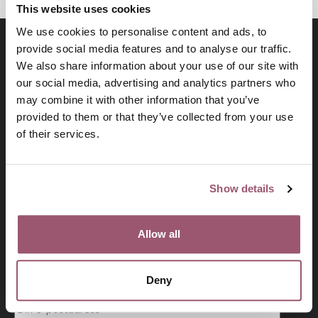
This website uses cookies
We use cookies to personalise content and ads, to
provide social media features and to analyse our traffic.
We also share information about your use of our site with
our social media, advertising and analytics partners who
may combine it with other information that you’ve
provided to them or that they’ve collected from your use
of their services.
På uppdrag av regeringen arbetar
Show details
Jämställdhetsmyndigheten för att kvinnor och män, flickor
och pojkar ska ha samma makt att forma samhället och sina
egna liv.
Allow all
Prenumerera på vårt nyhetsbrev
Deny
Din e-postadress