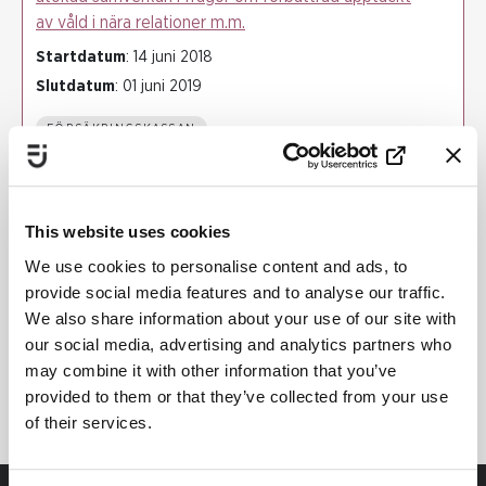
av våld i nära relationer m.m.
Startdatum
: 14 juni 2018
Slutdatum
: 01 juni 2019
FÖRSÄKRINGSKASSAN
VÅLDSFÖREBYGGANDE ARBETE
FLICKORS OCH UNGA KVINNORS UTSATTHET
This website uses cookies
FUNKTIONSHINDERPERSPEKTIV
HEDERSRELATERAT VÅLD OCH FÖRTRYCK
We use cookies to personalise content and ads, to
provide social media features and to analyse our traffic.
BARNS RÄTTIGHETER
We also share information about your use of our site with
FÖRBÄTTRAD SAMVERKAN
our social media, advertising and analytics partners who
KUNSKAPSBASERAT ARBETE
may combine it with other information that you’ve
provided to them or that they’ve collected from your use
of their services.