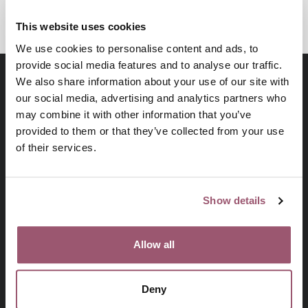
This website uses cookies
We use cookies to personalise content and ads, to
provide social media features and to analyse our traffic.
We also share information about your use of our site with
our social media, advertising and analytics partners who
may combine it with other information that you’ve
provided to them or that they’ve collected from your use
of their services.
Show details
På uppdrag av regeringen arbetar
Jämställdhetsmyndigheten för att kvinnor och män, flickor
och pojkar ska ha samma makt att forma samhället och sina
Allow all
egna liv.
Deny
Prenumerera på vårt nyhetsbrev