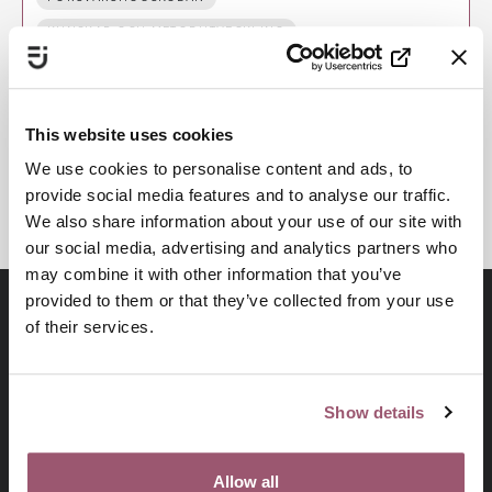
KUNSKAP OCH METODUTVECKLING
VÅLDSUTÖVARE OCH MASKULINITETSNORMER
FLICKORS OCH UNGA KVINNORS UTSATTHET
This website uses cookies
SÄRSKILD SÅRBARHET FÖR VÅLD
We use cookies to personalise content and ads, to
KUNSKAPSBASERAT ARBETE
provide social media features and to analyse our traffic.
We also share information about your use of our site with
our social media, advertising and analytics partners who
may combine it with other information that you’ve
provided to them or that they’ve collected from your use
of their services.
Show details
Allow all