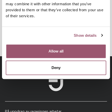
SÄRSKILD SÅRBARHET FÖR VÅLD
may combine it with other information that you’ve
provided to them or that they’ve collected from your use
FUNKTIONSHINDERPERSPEKTIV
of their services.
HEDERSRELATERAT VÅLD OCH FÖRTRYCK
BARNS RÄTTIGHETER
HBTQI-PERSONERS RÄTTIGHETER
Show details
Allow all
Deny
På uppdrag av regeringen arbetar