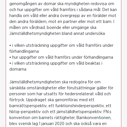
genomgången av domar ska myndigheten redovisa om
och hur uppgifter om våld framförs i sådana mål. Det kan
handla om våld eller andra övergrepp av en förälder mot
den andra föräldern, mot en partner eller mot ett barn. I
målen om vårdnad, boende eller umgänge ska
Jämställdhetsmyndigheten bland annat undersöka
• i vilken utsträckning uppgifter om våld framförs under
förhandlingarna
• hur uppgifter om våld framförs under förhandlingarna
• i vilken utsträckning uppgifter om våld beaktas i
domarna
Jämställdhetsmyndigheten ska redogöra för om
särskilda omständigheter eller förutsättningar gäller för
personer som har utsatts för hedersrelaterat våld och
förtryck. Uppdraget ska genomföras med ett
barnrättsperspektiv, ett funktionshinderperspektiv, ett
hbtqi-perspektiv och ett jämställdhetsperspektiv. FN:s
konvention om barnets rättigheter, Barnkonventionen,
blev svensk lag 1 januari 2020 och ska också vara en