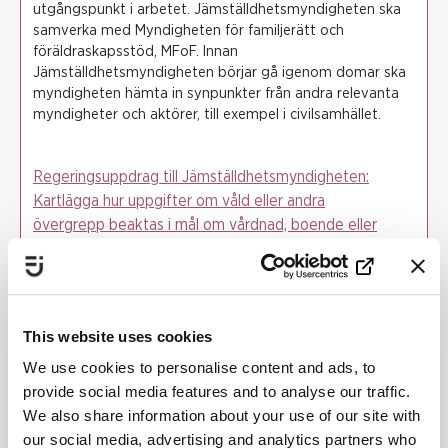
utgångspunkt i arbetet. Jämställdhetsmyndigheten ska
samverka med Myndigheten för familjerätt och
föräldraskapsstöd, MFoF. Innan
Jämställdhetsmyndigheten börjar gå igenom domar ska
myndigheten hämta in synpunkter från andra relevanta
myndigheter och aktörer, till exempel i civilsamhället.
Regeringsuppdrag till Jämställdhetsmyndigheten:
Kartlägga hur uppgifter om våld eller andra
övergrepp beaktas i mål om vårdnad, boende eller
umgänge
Rapport från Jämställdhetsmyndigheten: Uppgifter
om våld är inget undantag (2022:1)
Startdatum
: 05 maj 2020
This website uses cookies
Slutdatum
: 21 januari 2021
We use cookies to personalise content and ads, to
provide social media features and to analyse our traffic.
JÄMSTÄLLDHETSMYNDIGHETEN
We also share information about your use of our site with
SKYDD FÖR VÅLDSUTSATTA
our social media, advertising and analytics partners who