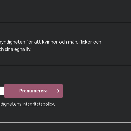
yndigheten för att kvinnor och män, flickor och
 sina egna liv.
Prenumerera
ndighetens
.
integritetspolicy