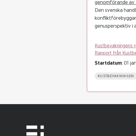
genomförande av F
Den svenska handli
konfliktförebyggan
genusperspektiv i a
Kustbevakningens r
Rapport från Kustb
Startdatum
: 01 ja
KUSTBEVAKNINGEN