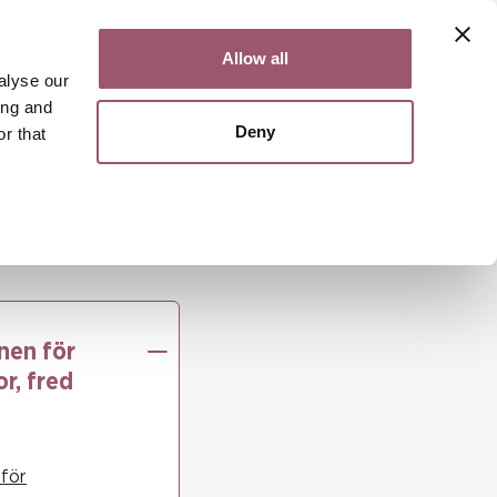
Kontakt
Lättläst
English
Allow all
alyse our
ing and
Deny
r that
Sök
Meny
nnor
utioner om kvinnor, fred och säkerhet
nen för
r, fred
 för