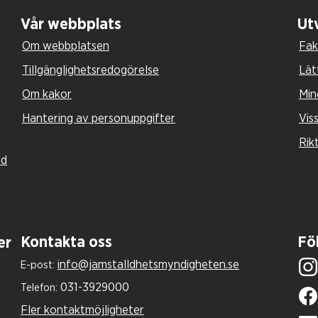
Vår webbplats
Utv
Om webbplatsen
Fak
Tillgänglighetsredogörelse
Lät
Om kakor
Min
Hantering av personuppgifter
Vis
Rik
ld
Kontakta oss
Föl
er
info@jamstalldhetsmyndigheten.se
E-post:
031-3929000
Telefon:
Fler kontaktmöjligheter