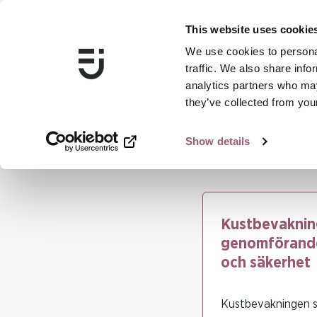
This website uses cookie
We use cookies to personal
traffic. We also share info
analytics partners who may
they’ve collected from your
Show details
...
Kustbevakningens arbete 2021 med na
Kustbevakning
genomförande 
och säkerhet
Kustbevakningen s