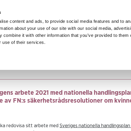
s
ise content and ads, to provide social media features and to an
rmation about your use of our site with our social media, advertis
 combine it with other information that you’ve provided to them o
 use of their services.
Myndigheternas uppdrag att förebygga och bekämpa mäns våld mot kvi
tionella handlingsplanen för genomförande av FN:s säkerhetsrådsresol
ens arbete 2021 med nationella handlingspla
av FN:s säkerhetsrådsresolutioner om kvinno
ka redovisa sitt arbete med
Sveriges nationella handlingsplan