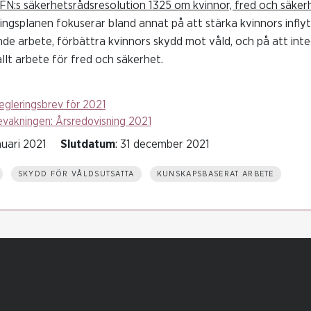
N:s säkerhetsrådsresolution 1325 om kvinnor, fred och säke
ngsplanen fokuserar bland annat på att stärka kvinnors inflyt
de arbete, förbättra kvinnors skydd mot våld, och på att inte
llt arbete för fred och säkerhet.
egleringsbrev för 2021
evakningen: Årsredovisning 2021
nuari 2021
Slutdatum
: 31 december 2021
SKYDD FÖR VÅLDSUTSATTA
KUNSKAPSBASERAT ARBETE