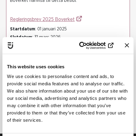
Boverket hänvisa till detta beslut
Regleringsbrev 2025 Boverket
Startdatum
: 01 januari 2025
Slutdatum
: 31 mars 2026
BOVERKET
VÅLDSFÖREBYGGANDE ARBETE
This website uses cookies
KUNSKAP OCH METODUTVECKLING
We use cookies to personalise content and ads, to
FLICKORS OCH UNGA KVINNORS UTSATTHET
provide social media features and to analyse our traffic.
HEDERSRELATERAT VÅLD OCH FÖRTRYCK
We also share information about your use of our site with
FÖRBÄTTRAD SAMVERKAN
our social media, advertising and analytics partners who
may combine it with other information that you’ve
KUNSKAPSBASERAT ARBETE
provided to them or that they’ve collected from your use
of their services.