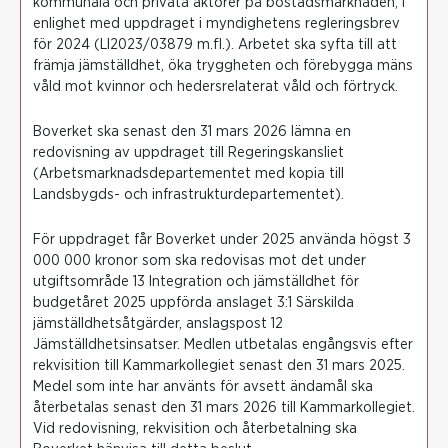
kommunala och privata aktörer på bostadsmarknaden, i
enlighet med uppdraget i myndighetens regleringsbrev
för 2024 (LI2023/03879 m.fl.). Arbetet ska syfta till att
främja jämställdhet, öka tryggheten och förebygga mäns
våld mot kvinnor och hedersrelaterat våld och förtryck.
Boverket ska senast den 31 mars 2026 lämna en
redovisning av uppdraget till Regeringskansliet
(Arbetsmarknadsdepartementet med kopia till
Landsbygds- och infrastrukturdepartementet).
För uppdraget får Boverket under 2025 använda högst 3
000 000 kronor som ska redovisas mot det under
utgiftsområde 13 Integration och jämställdhet för
budgetåret 2025 uppförda anslaget 3:1 Särskilda
jämställdhetsåtgärder, anslagspost 12
Jämställdhetsinsatser. Medlen utbetalas engångsvis efter
rekvisition till Kammarkollegiet senast den 31 mars 2025.
Medel som inte har använts för avsett ändamål ska
återbetalas senast den 31 mars 2026 till Kammarkollegiet.
Vid redovisning, rekvisition och återbetalning ska