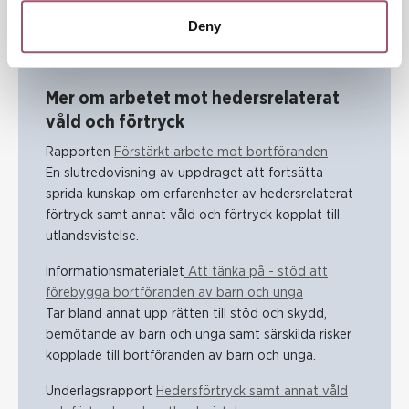
och nya arbetssätt, och det kan ta flera år innan det är fullt
utbyggt.
Deny
Mer om arbetet mot hedersrelaterat
våld och förtryck
Rapporten
Förstärkt arbete mot bortföranden
En slutredovisning av uppdraget att fortsätta
sprida kunskap om erfarenheter av hedersrelaterat
förtryck samt annat våld och förtryck kopplat till
utlandsvistelse.
Informationsmaterialet
Att tänka på - stöd att
förebygga bortföranden av barn och unga
Tar bland annat upp rätten till stöd och skydd,
bemötande av barn och unga samt särskilda risker
kopplade till bortföranden av barn och unga.
Underlagsrapport
Hedersförtryck samt annat våld