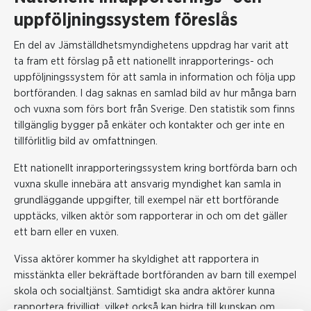
uppföljningssystem föreslås
En del av Jämställdhetsmyndighetens uppdrag har varit att
ta fram ett förslag på ett nationellt inrapporterings- och
uppföljningssystem för att samla in information och följa upp
bortföranden. I dag saknas en samlad bild av hur många barn
och vuxna som förs bort från Sverige. Den statistik som finns
tillgänglig bygger på enkäter och kontakter och ger inte en
tillförlitlig bild av omfattningen.
Ett nationellt inrapporteringssystem kring bortförda barn och
vuxna skulle innebära att ansvarig myndighet kan samla in
grundläggande uppgifter, till exempel när ett bortförande
upptäcks, vilken aktör som rapporterar in och om det gäller
ett barn eller en vuxen.
Vissa aktörer kommer ha skyldighet att rapportera in
misstänkta eller bekräftade bortföranden av barn till exempel
skola och socialtjänst. Samtidigt ska andra aktörer kunna
rapportera frivilligt, vilket också kan bidra till kunskap om