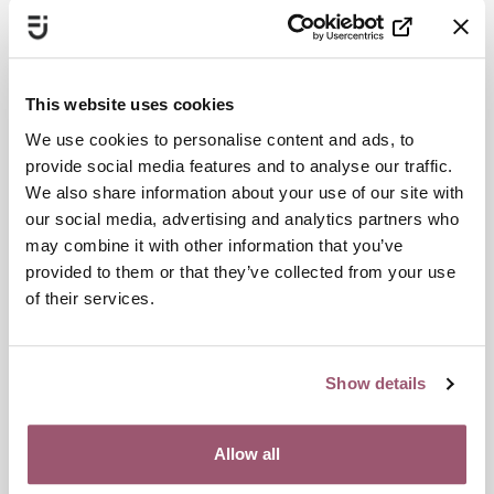
vuxna som förs bort.
Kräver omfattande
lagstiftningsåtgärder
This website uses cookies
We use cookies to personalise content and ads, to
Förslaget är att ett inrapporteringssystem införs stegvis för
provide social media features and to analyse our traffic.
att först kartlägga omfattningen. På sikt kan det även
We also share information about your use of our site with
inkludera uppgifter om tidigare kontakter med myndigheter
our social media, advertising and analytics partners who
och insatser, för att ge ett underlag till analyser kring risker
may combine it with other information that you’ve
och brister i samhällets arbete.
provided to them or that they’ve collected from your use
– Ett nationellt inrapporterings- och uppföljningssystem är
of their services.
nödvändigt för att kunna skapa oss en bild av omfattningen
hur många barn och vuxna som förs ut ur landet. Det är
också viktigt för att kunna stärka det förebyggande arbetet
Show details
och kunna sätta in adekvata insatser, säger Sophie Nilsson.
Att införa ett nationellt system med inrapportering av
Allow all
känsliga uppgifter kräver omfattande lagstiftningsåtgärder