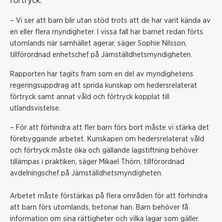
förtryck.
– Vi ser att barn blir utan stöd trots att de har varit kända av
en eller flera myndigheter. I vissa fall har barnet redan förts
utomlands när samhället agerar, säger Sophie Nilsson,
tillförordnad enhetschef på Jämställdhetsmyndigheten.
Rapporten har tagits fram som en del av myndighetens
regeringsuppdrag att sprida kunskap om hedersrelaterat
förtryck samt annat våld och förtryck kopplat till
utlandsvistelse.
– För att förhindra att fler barn förs bort måste vi stärka det
förebyggande arbetet. Kunskapen om hedersrelaterat våld
och förtryck måste öka och gällande lagstiftning behöver
tillämpas i praktiken, säger Mikael Thörn, tillförordnad
avdelningschef på Jämställdhetsmyndigheten.
Arbetet måste förstärkas på flera områden för att förhindra
att barn förs utomlands, betonar han. Barn behöver få
information om sina rättigheter och vilka lagar som gäller.