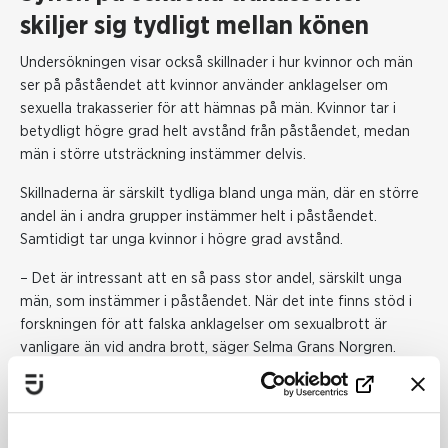
skiljer sig tydligt mellan könen
Undersökningen visar också skillnader i hur kvinnor och män
ser på påståendet att kvinnor använder anklagelser om
sexuella trakasserier för att hämnas på män. Kvinnor tar i
betydligt högre grad helt avstånd från påståendet, medan
män i större utsträckning instämmer delvis.
Skillnaderna är särskilt tydliga bland unga män, där en större
andel än i andra grupper instämmer helt i påståendet.
Samtidigt tar unga kvinnor i högre grad avstånd.
–
Det är intressant att en så pass stor andel, särskilt unga
män, som instämmer i påståendet. När det inte finns stöd i
forskningen för att falska anklagelser om sexualbrott är
vanligare än vid andra brott, säger Selma
Grans Norgren.
Det är dock 24 procent som har svarat att de inte vet eller
inte har en åsikt när det kommer till påståendet.