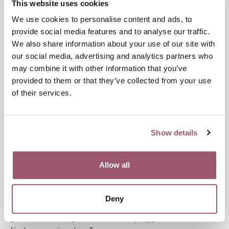
–
Att en så stor andel valt att svara vet ej eller ingen åsikt
This website uses cookies
kan såklart påverka storleken på punktskattningar, men
We use cookies to personalise content and ads, to
svarsmönstren bland kvinnor och män kvarstår. Eftersom
provide social media features and to analyse our traffic.
resultatet dessutom liknar det från vår undersökning från
We also share information about your use of our site with
2019 känner vi oss trygga med att säga att kvinnor i
our social media, advertising and analytics partners who
betydligt högre grad tar avstånd från påståendet, förklarar
may combine it with other information that you’ve
Selma
Grans Norgren.
provided to them or that they’ve collected from your use
Våld i nära relationer ses som en
of their services.
samhällsfråga
När det gäller våld i nära relationer råder däremot nästan
Show details
total enighet. Nästan alla tar avstånd från påståendet att
våld i nära relationer är en privatsak som ingen annan ska
lägga sig i. Här finns inga tydliga könsskillnader i svaren.
Allow all
– Det finns en stark samsyn om att våld i nära relationer inte
är en privatsak. Att så många tydligt tar avstånd från den
Deny
föreställningen är betydelsefullt. Det är en
grundförutsättning för att våld ska synliggöras, anmälas och