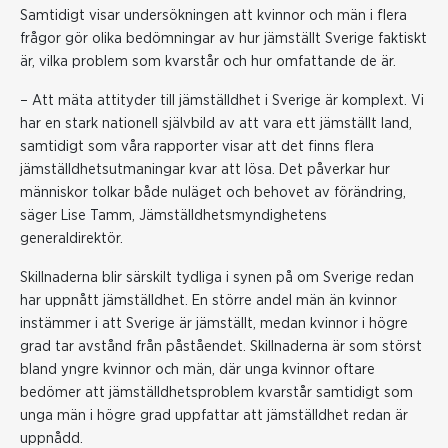
Samtidigt visar undersökningen att kvinnor och män i flera
frågor gör olika bedömningar av hur jämställt Sverige faktiskt
är, vilka problem som kvarstår och hur omfattande de är.
– Att mäta attityder till jämställdhet i Sverige är komplext. Vi
har en stark nationell självbild av att vara ett jämställt land,
samtidigt som våra rapporter visar att det finns flera
jämställdhetsutmaningar kvar att lösa. Det påverkar hur
människor tolkar både nuläget och behovet av förändring,
säger Lise Tamm, Jämställdhetsmyndighetens
generaldirektör.
Skillnaderna blir särskilt tydliga i synen på om Sverige redan
har uppnått jämställdhet. En större andel män än kvinnor
instämmer i att Sverige är jämställt, medan kvinnor i högre
grad tar avstånd från påståendet. Skillnaderna är som störst
bland yngre kvinnor och män, där unga kvinnor oftare
bedömer att jämställdhetsproblem kvarstår samtidigt som
unga män i högre grad uppfattar att jämställdhet redan är
uppnådd.