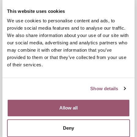
prostitution och människohandelsärenden.
Jämställdhetsmyndigheten har sammanställt
This website uses cookies
regionkoordinatorernas statistik sedan 2018.
We use cookies to personalise content and ads, to
provide social media features and to analyse our traffic.
Under 2023 fick regionkoordinatorerna kännedom
We also share information about your use of our site with
om totalt 414 personer, vilket är ungefär som
our social media, advertising and analytics partners who
tidigare år. Antal identifierade individer per år
may combine it with other information that you’ve
varierar mellan 300 och 500 personer. Siffrorna
provided to them or that they’ve collected from your use
består enbart av de utsatta som
of their services.
regionkoordinatorerna fått kännedom om. Det
totala antalet personer som utsätts för
människohandel i Sverige är okänt och mörkertalet
antas vara stort.
Show details
Ta del av rapporten Regionkoordinatorernas
statistik om människohandel och
Allow all
människoexploatering 2023.
Deny