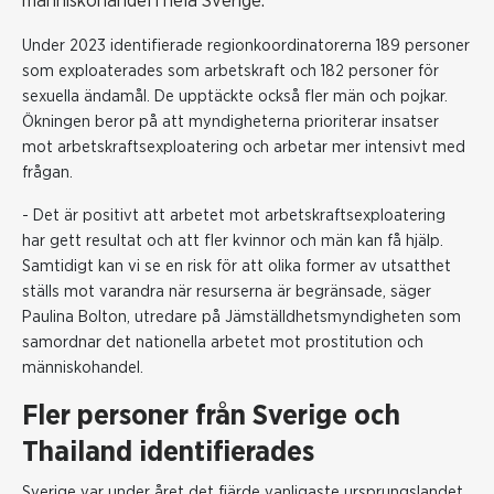
människohandel i hela Sverige.
Under 2023 identifierade regionkoordinatorerna 189 personer
som exploaterades som arbetskraft och 182 personer för
sexuella ändamål. De upptäckte också fler män och pojkar.
Ökningen beror på att myndigheterna prioriterar insatser
mot arbetskraftsexploatering och arbetar mer intensivt med
frågan.
- Det är positivt att arbetet mot arbetskraftsexploatering
har gett resultat och att fler kvinnor och män kan få hjälp.
Samtidigt kan vi se en risk för att olika former av utsatthet
ställs mot varandra när resurserna är begränsade, säger
Paulina Bolton, utredare på Jämställdhetsmyndigheten som
samordnar det nationella arbetet mot prostitution och
människohandel.
Fler personer från Sverige och
Thailand identifierades
Sverige var under året det fjärde vanligaste ursprungslandet