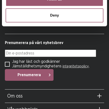
På uppdrag av regeringen arbetar
Jämställdhetsmyndigheten för att kvinnor och män, flickor
Deny
och pojkar ska ha samma makt att forma samhället och sina
egna liv.
Prenumerera på vårt nyhetsbrev
Din e-postadress
Jag har läst och godkänner
Jämställdhetsmyndighetens
.
integritetspolicy
Prenumerera
Om oss