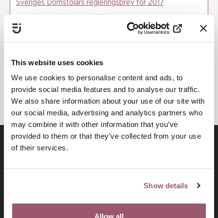
Sveriges Domstolars regleringsbrev för 2017
Startdatum
: 01 januari 2017
Slutdatum
: 31 december 2017
SVERIGES DOMSTOLAR
This website uses cookies
SKYDD FÖR VÅLDSUTSATTA
We use cookies to personalise content and ads, to
KUNSKAPSBASERAT ARBETE
provide social media features and to analyse our traffic.
We also share information about your use of our site with
our social media, advertising and analytics partners who
may combine it with other information that you’ve
provided to them or that they’ve collected from your use
of their services.
Show details
Allow all