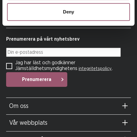
Jämställdhetsmyndigheten för att kvinnor och män, flickor
och pojkar ska ha samma makt att forma samhället och sina
Deny
egna liv.
Prenumerera på vårt nyhetsbrev
Din e-postadress
Jag har läst och godkänner
Jämställdhetsmyndighetens
.
integritetspolicy
Prenumerera
Om oss
Vår webbplats