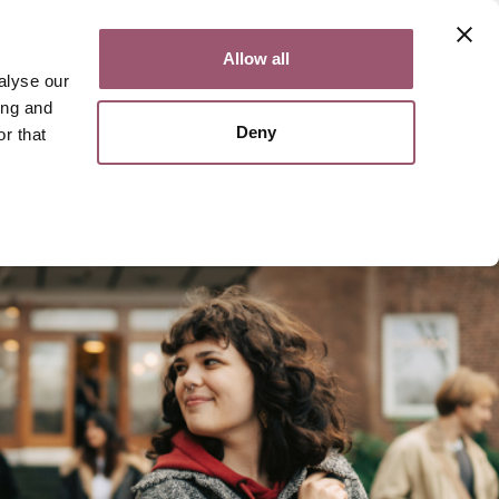
Kontakt
Lättläst
English
Allow all
alyse our
ing and
Deny
r that
Sök
Meny