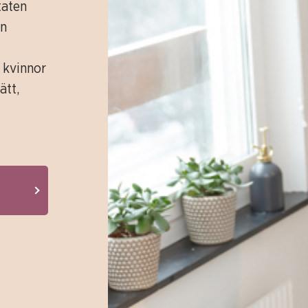
taten
en
r kvinnor
ätt,