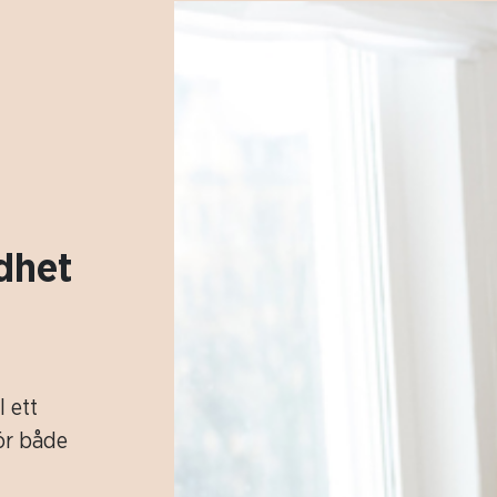
ldhet
l ett
för både