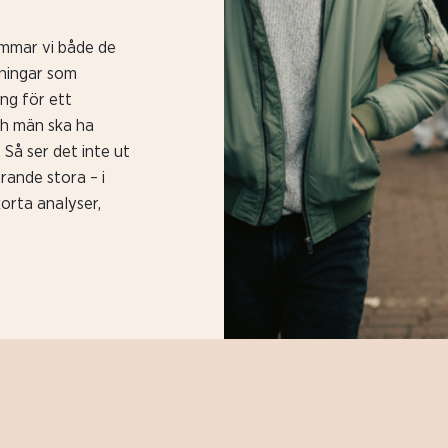
mmar vi både de
aningar som
ng för ett
ch män ska ha
Så ser det inte ut
rande stora – i
korta analyser,