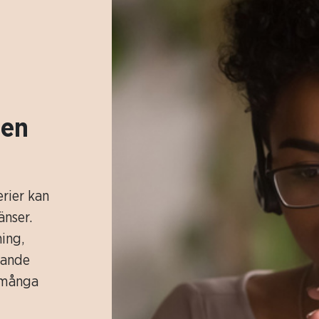
 en
erier kan
änser.
ing,
kande
v många