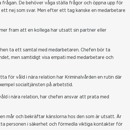
a frågan. De behöver våga ställa frågor och öppna upp för
r ett nej som svar. Men efter ett tag kanske en medarbetare
er fram att en kollega har utsatt sin partner eller
hen ta ett samtal med medarbetaren. Chefen bör ta
ndet, men samtidigt visa empati med medarbetare och
tta för våld i nära relation har Kriminalvården en rutin där
xempel socialtjänsten på arbetstid.
våld i nära relation, har chefen ansvar att prata med
ren mår och bekräftar känslorna hos den som är utsatt. Är
ätta personen i säkerhet och förmedla viktiga kontakter för