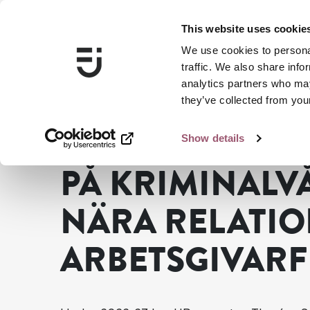
This website uses cookie
We use cookies to personal
traffic. We also share info
analytics partners who may
they’ve collected from your
Show details
Jämställdhetsmyndigheten
Ska du jobba med jämställd
PÅ KRIMINALV
NÄRA RELATIO
ARBETSGIVAR