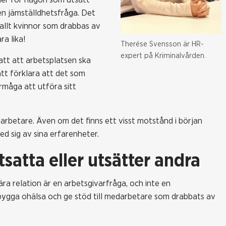
 en jämställdhetsfråga. Det
 allt kvinnor som drabbas av
ra lika!
Therése Svensson är HR-
expert på Kriminalvården.
att att arbetsplatsen ska
att förklara att det som
rmåga att utföra sitt
rbetare. Även om det finns ett visst motstånd i början
ed sig av sina erfarenheter.
satta eller utsätter andra
ära relation är en arbetsgivarfråga, och inte en
bygga ohälsa och ge stöd till medarbetare som drabbats av