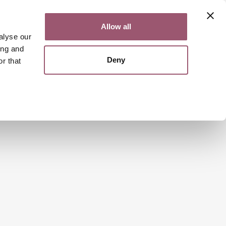
Kontakt
Lättläst
English
Allow all
alyse our
ing and
Deny
r that
Sök
Meny