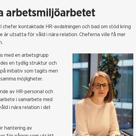
ka arbetsmiljöarbetet
tal chefer kontaktade HR-avdelningen och bad om stöd kring
 är utsatta för våld i nära relation. Cheferna ville få mer
n.
ans med en arbetsgrupp
ades en tydlig struktur och
på initiativ som tagits men
s samma möjligheter.
ende av HR-personal och
gsarbete i samarbete med
åld i nära relation i det
ör hantering av
iner för någon som utsätt