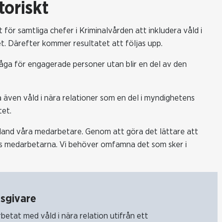
atoriskt
ör samtliga chefer i Kriminalvården att inkludera våld i
et. Därefter kommer resultatet att följas upp.
tefråga för engagerade personer utan blir en del av den
 även våld i nära relationer som en del i myndighetens
tet.
 bland våra medarbetare. Genom att göra det lättare att
os medarbetarna. Vi behöver omfamna det som sker i
tsgivare
betat med våld i nära relation utifrån ett