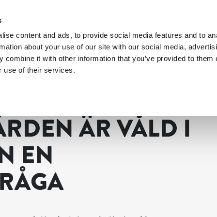
s
ise content and ads, to provide social media features and to an
rmation about your use of our site with our social media, advertis
 combine it with other information that you’ve provided to them o
 use of their services.
het?
På Kriminalvården är våld i nära relation en arbetsgivarfråga
ÅRDEN ÄR VÅLD I
N EN
FRÅGA