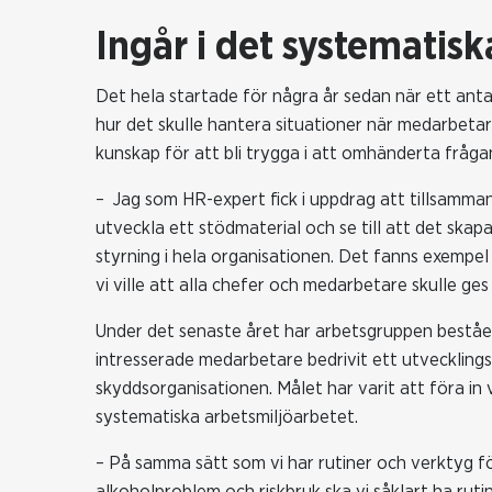
Ingår i det systematis
Det hela startade för några år sedan när ett an
hur det skulle hantera situationer när medarbetare
kunskap för att bli trygga i att omhänderta fråga
– Jag som HR-expert fick i uppdrag att tillsamm
utveckla ett stödmaterial och se till att det skap
styrning i hela organisationen. Det fanns exempel 
vi ville att alla chefer och medarbetare skulle ge
Under det senaste året har arbetsgruppen bestå
intresserade medarbetare bedrivit ett utvecklin
skyddsorganisationen. Målet har varit att föra in v
systematiska arbetsmiljöarbetet.
– På samma sätt som vi har rutiner och verktyg f
alkoholproblem och riskbruk ska vi såklart ha rut