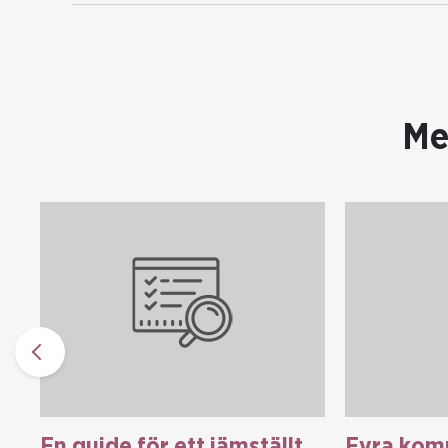
Me
En guide för ett jämställt
Fyra kom