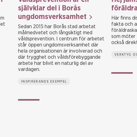
självklar del i Borås
föräldr
ungdomsverksamhet
om
Här finns di
get
fakta och a
Sedan 2015 har Borås stad arbetat
föräldraskap
målmedvetet och långsiktigt med
som möter f
våldsprevention. I centrum för arbetet
m
också direkt
står öppen ungdomsverksamhet där
hela organisationen är involverad och
VERKTYG O
där trygghet och våldsförebyggande
arbete har blivit en naturlig del av
vardagen.
INSPIRERANDE EXEMPEL