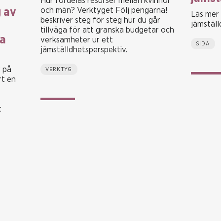
Hur fördelas resurser mellan kvinnor
och män? Verktyget Följ pengarna!
g av
Läs mer
beskriver steg för steg hur du går
jämställ
tillväga för att granska budgetar och
ka
verksamheter ur ett
SIDA
jämställdhetsperspektiv.
 på
VERKTYG
t en
t