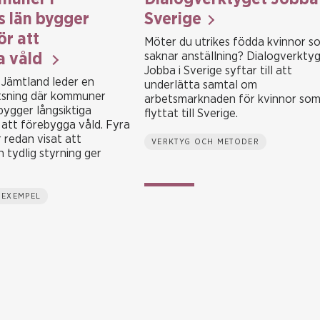
 län bygger
Sverige
ör att
Möter du utrikes födda kvinnor s
saknar anställning? Dialogverkty
a våld
Jobba i Sverige syftar till att
 Jämtland leder en
underlätta samtal om
sning där kommuner
arbetsmarknaden för kvinnor so
bygger långsiktiga
flyttat till Sverige.
 att förebygga våld. Fyra
redan visat att
VERKTYG OCH METODER
 tydlig styrning ger
 EXEMPEL