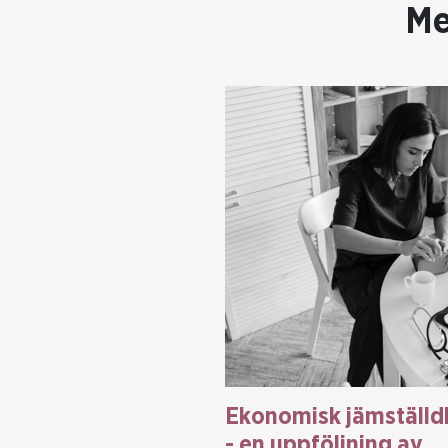
Me
Ekonomisk jämställd
- en uppföljning av