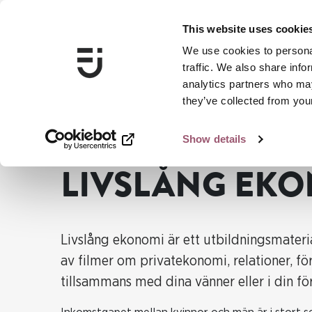
This website uses cookie
We use cookies to personal
traffic. We also share info
analytics partners who may
they’ve collected from your
Show details
Jämställdhetsmyndigheten
Ska du jobba med jämställd
LIVSLÅNG EK
Livslång ekonomi är ett utbildningsmateria
av filmer om privatekonomi, relationer, f
tillsammans med dina vänner eller i din fö