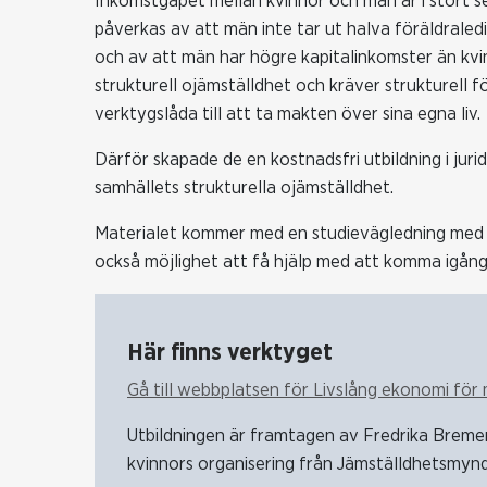
Inkomstgapet mellan kvinnor och män är i stort s
påverkas av att män inte tar ut halva föräldraledi
och av att män har högre kapitalinkomster än kvi
strukturell ojämställdhet och kräver strukturell 
verktygslåda till att ta makten över sina egna liv.
Därför skapade de en kostnadsfri utbildning i jur
samhällets strukturella ojämställdhet.
Materialet kommer med en studievägledning med bla
också möjlighet att få hjälp med att komma igån
Här finns verktyget
Gå till webbplatsen för Livslång ekonomi för 
Utbildningen är framtagen av Fredrika Breme
kvinnors organisering från Jämställdhetsmyn