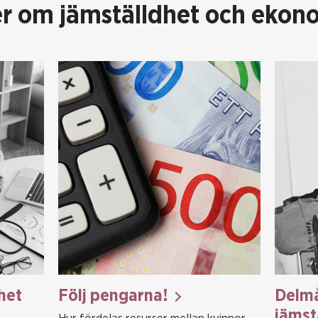
r om jämställdhet och ekon
het
Följ pengarna!
Delmå
jämst