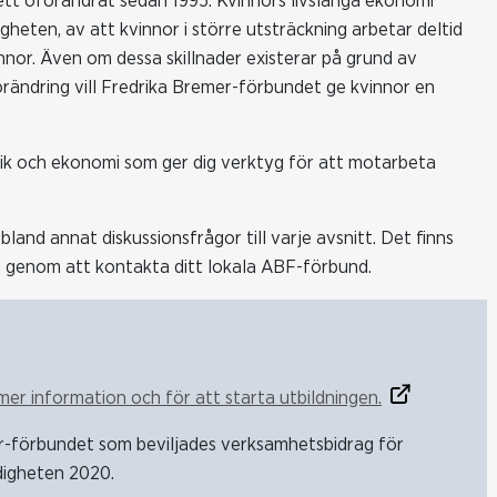
ett oförändrat sedan 1995. Kvinnors livslånga ekonomi
gheten, av att kvinnor i större utsträckning arbetar deltid
nnor. Även om dessa skillnader existerar på grund av
förändring vill Fredrika Bremer-förbundet ge kvinnor en
idik och ekonomi som ger dig verktyg för att motarbeta
nd annat diskussionsfrågor till varje avsnitt. Det finns
g genom att kontakta ditt lokala ABF-förbund.
mer information och för att starta utbildningen.
r-förbundet som beviljades verksamhetsbidrag för
digheten 2020.