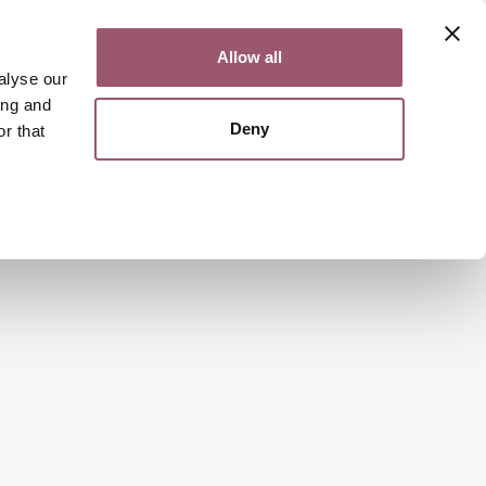
Kontakt
Lättläst
English
Allow all
alyse our
ing and
Deny
r that
Sök
Meny