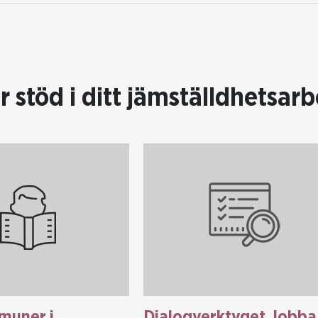
r stöd i ditt jämställdhetsarb
muner i
Dialogverktyget Jobba 