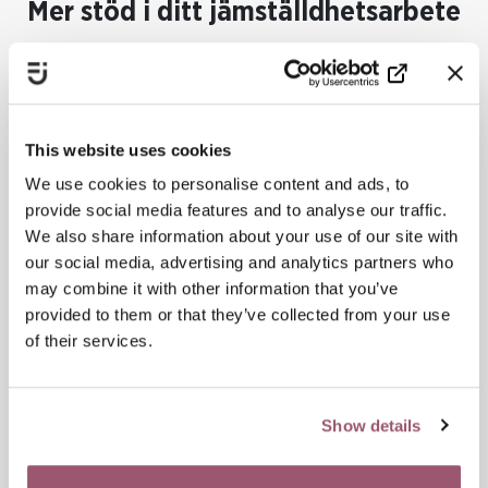
Mer stöd i ditt jämställdhetsarbete
This website uses cookies
We use cookies to personalise content and ads, to
provide social media features and to analyse our traffic.
We also share information about your use of our site with
our social media, advertising and analytics partners who
may combine it with other information that you’ve
provided to them or that they’ve collected from your use
En guide för ett jämställt
of their services.
valberedningsarbete
Fler röster vid bordet är en handledning för
valberedningar som vill arbeta mer strategiskt med
Show details
jämställd representation i politiken. En större mångfald
av perspektiv leder till mer genomtänkta beslut och en
politik som bättre speglar hela befolkningens behov.